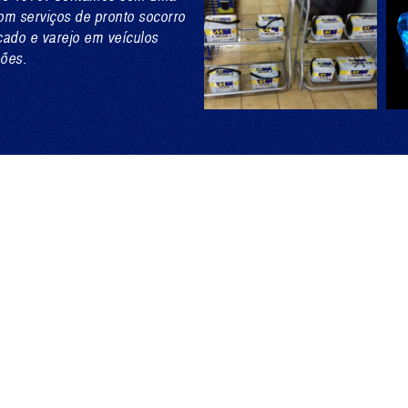
om serviços de pronto socorro
cado e varejo em veículos
hões.