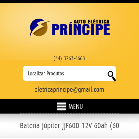
(44) 3263-4663
eletricaprincipe@gmail.com
HOME
Bateria Júpiter JJF60D 12V 60ah (60
EMPRESA