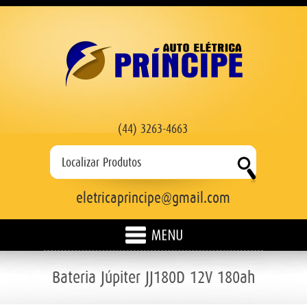
(44) 3263-4663
eletricaprincipe@gmail.com
HOME
Bateria Júpiter JJ180D 12V 180ah
EMPRESA