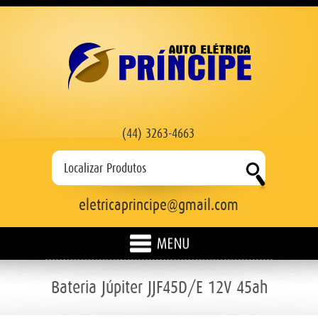
(44) 3263-4663
eletricaprincipe@gmail.com
HOME
Bateria Júpiter JJF45D/E 12V 45ah
EMPRESA