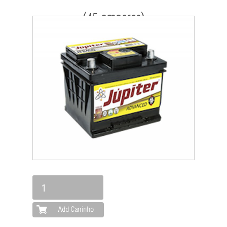
(45 amperes)
MARCAS
PRODUTOS
SERVIÇOS
ORÇAMENTO
LOCALIZAÇÃO
CONTATO